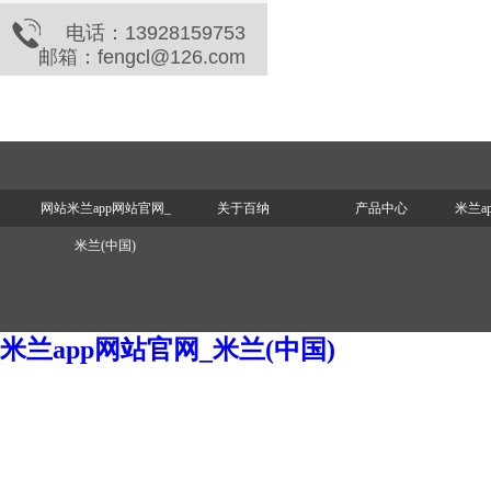
电话：13928159753
邮箱：fengcl@126.com
网站米兰app网站官网_
关于百纳
产品中心
米兰a
米兰(中国)
米兰app网站官网_米兰(中国)