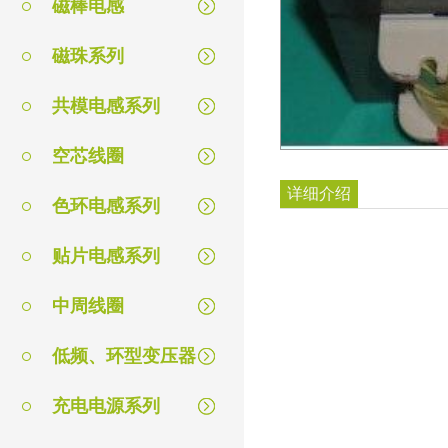
磁棒电感
磁珠系列
共模电感系列
空芯线圈
详细介绍
色环电感系列
贴片电感系列
中周线圈
低频、环型变压器
充电电源系列