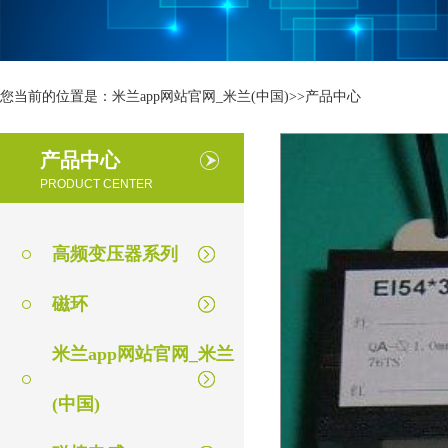
您当前的位置是：
米兰app网站官网_米兰(中国)
>>
产品中心
产品中心
PRODUCT CENTER
高频变压器系列
磁环
米兰app网站官网_米兰
(中国)