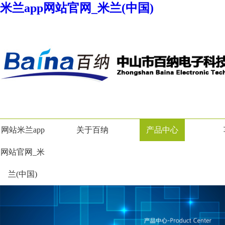
米兰app网站官网_米兰(中国)
网站米兰app
关于百纳
产品中心
网站官网_米
兰(中国)