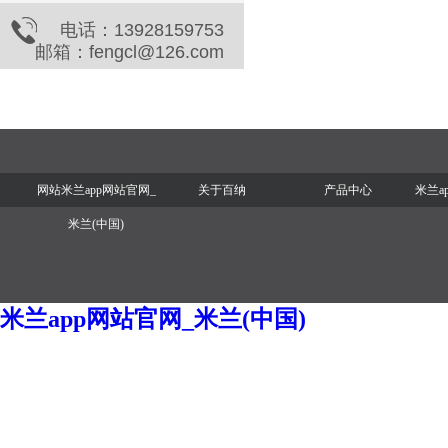
电话：13928159753
邮箱：fengcl@126.com
网站米兰app网站官网_
关于百纳
产品中心
米兰a
米兰(中国)
米兰app网站官网_米兰(中国)