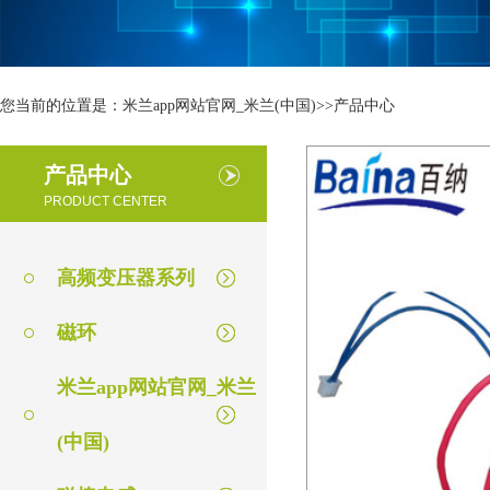
您当前的位置是：
米兰app网站官网_米兰(中国)
>>
产品中心
产品中心
PRODUCT CENTER
高频变压器系列
磁环
米兰app网站官网_米兰
(中国)