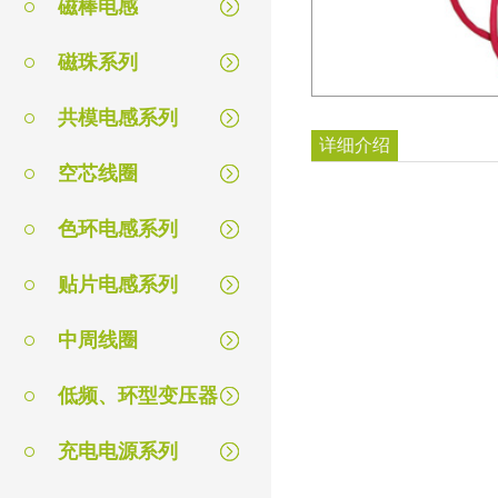
磁棒电感
磁珠系列
共模电感系列
详细介绍
空芯线圈
色环电感系列
贴片电感系列
中周线圈
低频、环型变压器
充电电源系列