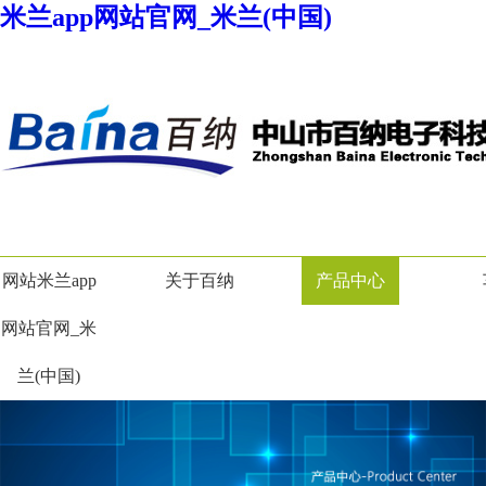
米兰app网站官网_米兰(中国)
网站米兰app
关于百纳
产品中心
网站官网_米
兰(中国)